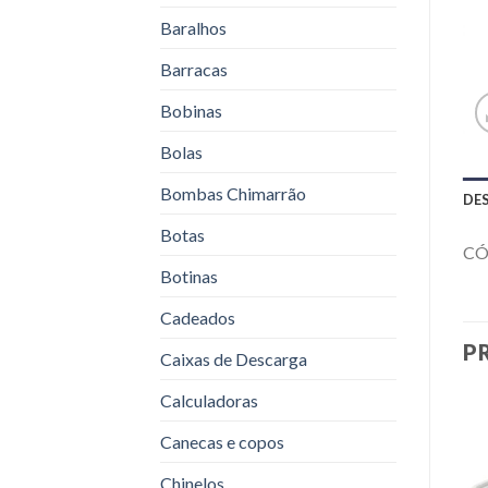
Baralhos
Barracas
Bobinas
Bolas
Bombas Chimarrão
DE
Botas
CÓ
Botinas
Cadeados
P
Caixas de Descarga
Calculadoras
Canecas e copos
Chinelos