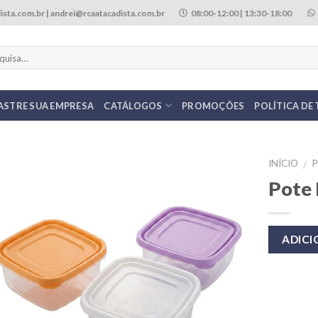
ista.com.br | andrei@rcaatacadista.com.br
08:00-12:00 | 13:30-18:00
ASTRE SUA EMPRESA
CATÁLOGOS
PROMOÇÕES
POLÍTICA DE
INÍCIO
/
Pote 
ADIC