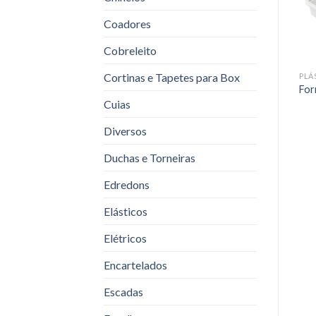
Coadores
Cobreleito
Cortinas e Tapetes para Box
PLÁSTICOS
PLÁSTICOS
PLÁ
Saleiro Plástico 1 kg
Caneca Plástica
For
Cuias
Diversos
Duchas e Torneiras
Edredons
Elásticos
Elétricos
Encartelados
Escadas