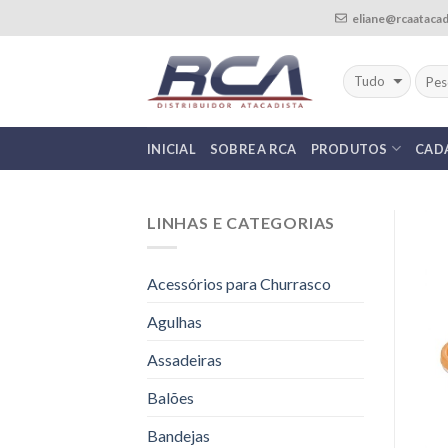
Skip
eliane@rcaatacad
to
content
INICIAL
SOBRE A RCA
PRODUTOS
CAD
LINHAS E CATEGORIAS
Acessórios para Churrasco
Agulhas
Assadeiras
Balões
Bandejas