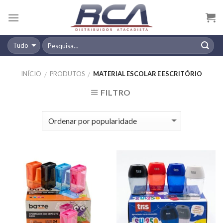
Skip
to
content
INÍCIO
PRODUTOS
MATERIAL ESCOLAR E ESCRITÓRIO
/
/
FILTRO