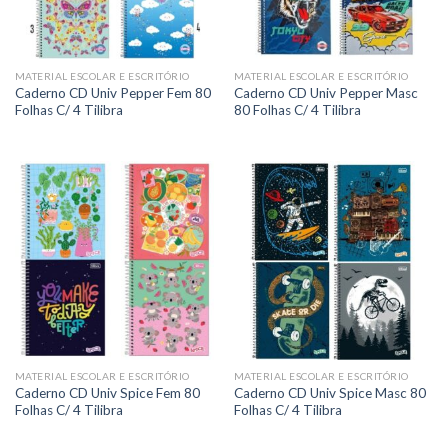
MATERIAL ESCOLAR E ESCRITÓRIO
MATERIAL ESCOLAR E ESCRITÓRIO
Caderno CD Univ Pepper Fem 80
Caderno CD Univ Pepper Masc
Folhas C/ 4 Tilibra
80 Folhas C/ 4 Tilibra
MATERIAL ESCOLAR E ESCRITÓRIO
MATERIAL ESCOLAR E ESCRITÓRIO
Caderno CD Univ Spice Fem 80
Caderno CD Univ Spice Masc 80
Folhas C/ 4 Tilibra
Folhas C/ 4 Tilibra