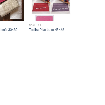
TOALHAS
demia 30×80
Toalha Piso Luxo 45×68