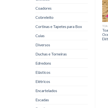
Coadores
Cobreleito
Cortinas e Tapetes para Box
TOALHAS
TOALHAS
TOA
Toalha Banho Luma
Toalha Microf Mag Super
Toa
Atlantica
Abs 35×35
Oce
Cuias
Elé
Diversos
Duchas e Torneiras
Edredons
Elásticos
Elétricos
Encartelados
Escadas