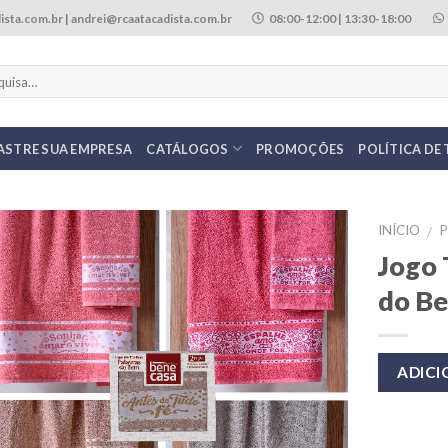
ista.com.br | andrei@rcaatacadista.com.br
08:00-12:00 | 13:30-18:00
ASTRE SUA EMPRESA
CATÁLOGOS
PROMOÇÕES
POLÍTICA DE
INÍCIO
/
Jogo 
do B
ADIC