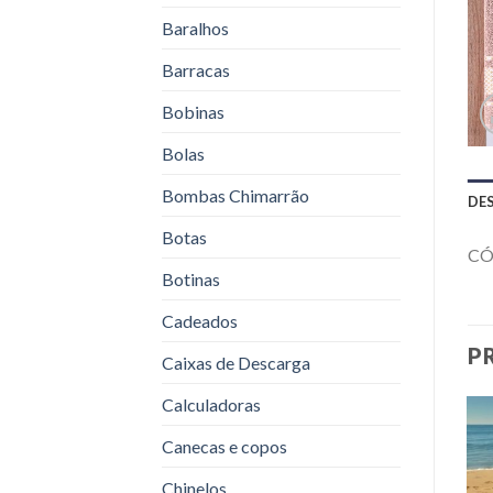
Baralhos
Barracas
Bobinas
Bolas
Bombas Chimarrão
DE
Botas
CÓ
Botinas
Cadeados
P
Caixas de Descarga
Calculadoras
Canecas e copos
Chinelos