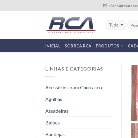
Skip
eliane@rcaatacad
to
content
INICIAL
SOBRE A RCA
PRODUTOS
CAD
LINHAS E CATEGORIAS
Acessórios para Churrasco
Agulhas
Assadeiras
Balões
Bandejas