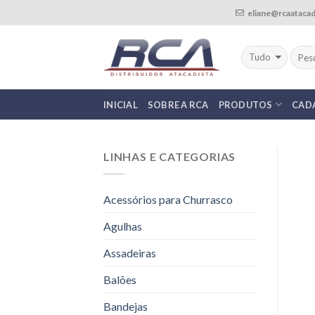
Skip
eliane@rcaatacad
to
content
INICIAL
SOBRE A RCA
PRODUTOS
CAD
LINHAS E CATEGORIAS
Acessórios para Churrasco
Agulhas
Assadeiras
Balões
Bandejas