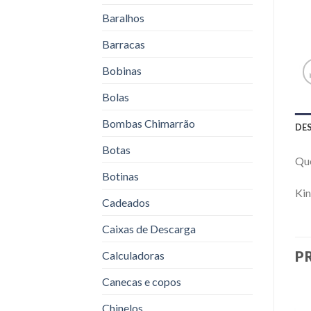
Baralhos
Barracas
Bobinas
Bolas
Bombas Chimarrão
DE
Botas
Qu
Botinas
Ki
Cadeados
Caixas de Descarga
P
Calculadoras
Canecas e copos
Chinelos