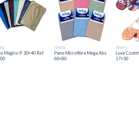
TIL
TÊXTIL
TÊXTIL
o Mágico P 30×40 Ref
Pano Microfibra Mega Abs
Luva Cozin
000
60×80
17×30