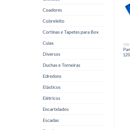
Coadores
Cobreleito
Cortinas e Tapetes para Box
Cuias
TÊXTIL
TÊXTIL
TÊX
Pano Microfibra Espinha de
Protetor Colchão
Pan
Diversos
Peixe 40×60
Impermeável
12
Duchas e Torneiras
Edredons
Elásticos
Elétricos
Encartelados
Escadas