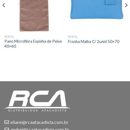
TÊXTIL
TÊXTIL
Pano Microfibra Espinha de Peixe
Fronha Malha C/ 2unid 50×70
40×60
eliane@rcaatacadista.com.br
andrei@rcaatacadista.com.br