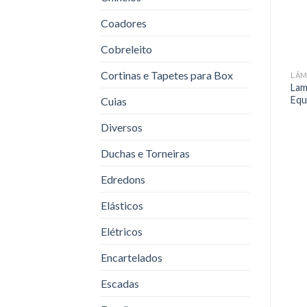
Coadores
Cobreleito
Cortinas e Tapetes para Box
LÂMPADAS DE LED
LÂMPADAS DE LED
LÂM
Lampada Led Globe 30W
Lampada Bulbo Led 9 W
Lam
Equivale 150W Kian
Equivale 60 W 100-240 V
Equ
Cuias
KIAN
Diversos
Duchas e Torneiras
Edredons
Elásticos
Elétricos
Encartelados
Escadas