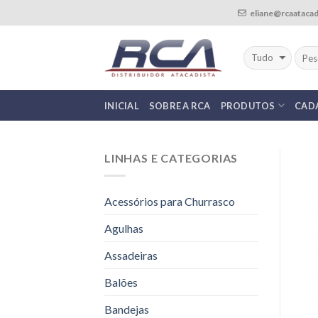
Skip
eliane@rcaatacad
to
content
INICIAL
SOBRE A RCA
PRODUTOS
CAD
LINHAS E CATEGORIAS
Acessórios para Churrasco
Agulhas
Assadeiras
Balões
Bandejas