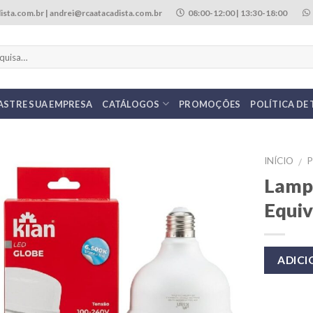
ista.com.br | andrei@rcaatacadista.com.br
08:00-12:00 | 13:30-18:00
ASTRE SUA EMPRESA
CATÁLOGOS
PROMOÇÕES
POLÍTICA DE
INÍCIO
/
Lamp
Equi
ADIC