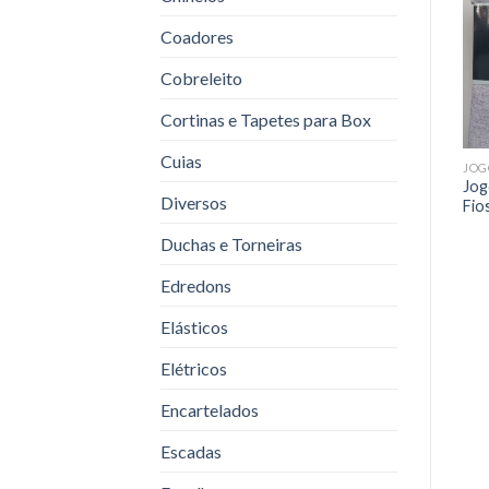
Coadores
Cobreleito
Cortinas e Tapetes para Box
Cuias
JOGOS DE CAMA
JOGOS DE CAMA
JOG
3
Lençol Malha Solteiro Azul
Jogo Cama Malha 4 Peças
Jog
Diversos
Serena 88x188x20
Naturale Cru Atlantica
Fio
Duchas e Torneiras
Edredons
Elásticos
Elétricos
Encartelados
Escadas