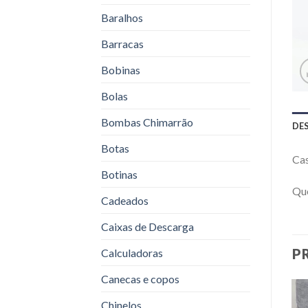
Baralhos
Barracas
Bobinas
Bolas
Bombas Chimarrão
DE
Botas
Ca
Botinas
Qu
Cadeados
Caixas de Descarga
P
Calculadoras
Canecas e copos
Chinelos