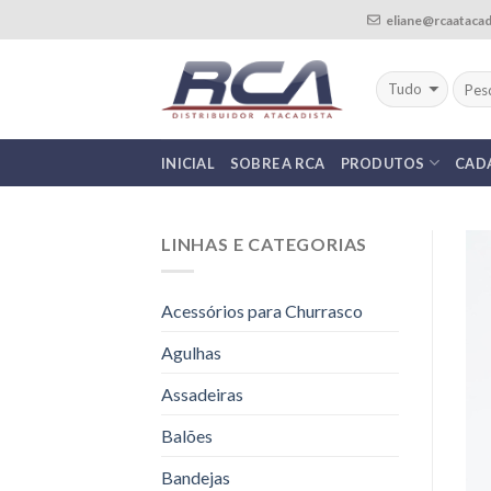
Skip
eliane@rcaatacad
to
content
INICIAL
SOBRE A RCA
PRODUTOS
CAD
LINHAS E CATEGORIAS
Acessórios para Churrasco
Agulhas
Assadeiras
Balões
Bandejas