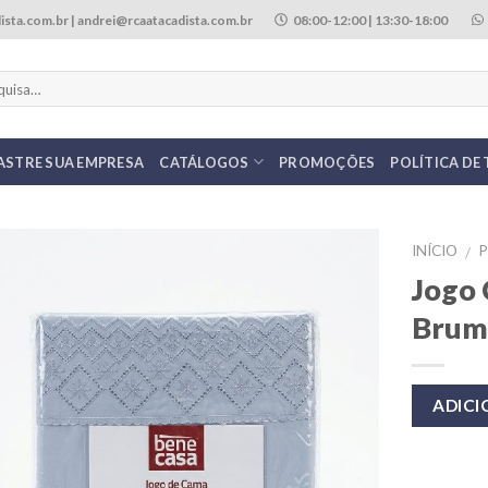
ista.com.br | andrei@rcaatacadista.com.br
08:00-12:00 | 13:30-18:00
ASTRE SUA EMPRESA
CATÁLOGOS
PROMOÇÕES
POLÍTICA DE
INÍCIO
/
Jogo 
Brum
ADIC