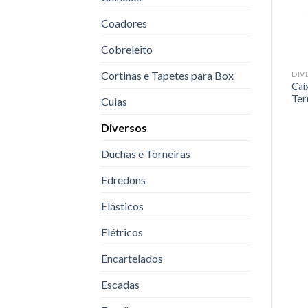
Coadores
Cobreleito
Cortinas e Tapetes para Box
DIVERSOS
DIVERSOS
DIV
Acendedor Fogo Prático
Cai
Inflador Elétrico 220v
Gaboardi
Ter
Cuias
Diversos
Duchas e Torneiras
Edredons
Elásticos
Elétricos
Encartelados
Escadas