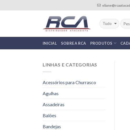
Skip
eliane@rcaatacad
to
content
INICIAL
SOBRE A RCA
PRODUTOS
CAD
LINHAS E CATEGORIAS
Acessórios para Churrasco
Agulhas
Assadeiras
Balões
Bandejas