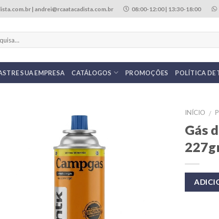
ista.com.br | andrei@rcaatacadista.com.br
08:00-12:00 | 13:30-18:00
ASTRE SUA EMPRESA
CATÁLOGOS
PROMOÇÕES
POLÍTICA DE
INÍCIO
/
Gás d
227g
ADIC