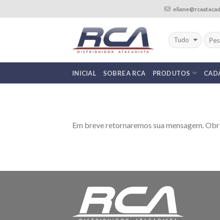
Skip
eliane@rcaatacad
to
content
INICIAL
SOBRE A RCA
PRODUTOS
CAD
Em breve retornaremos sua mensagem. Obr