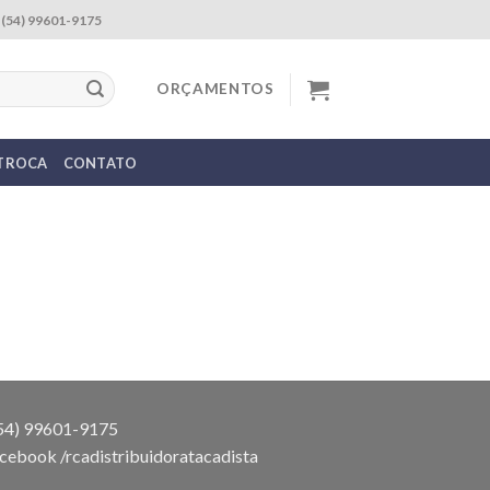
(54) 99601-9175
ORÇAMENTOS
 TROCA
CONTATO
54) 99601-9175
cebook /rcadistribuidoratacadista